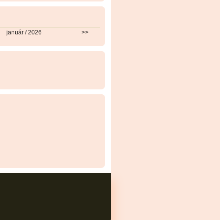
január / 2026
>>