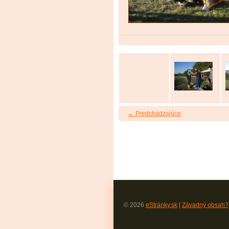
← Predchádzajúce
© 2026
eStránky.sk
|
Závadný obsah?