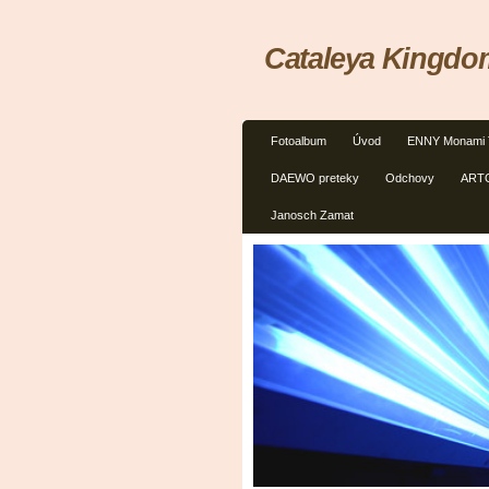
Cataleya Kingdo
Fotoalbum
Úvod
ENNY Monami 
DAEWO preteky
Odchovy
ART
Janosch Zamat