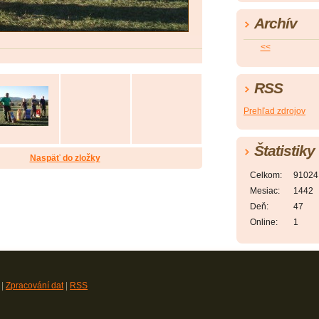
Archív
<<
RSS
Prehľad zdrojov
Štatistiky
Naspäť do zložky
Celkom:
91024
Mesiac:
1442
Deň:
47
Online:
1
|
Zpracování dat
|
RSS