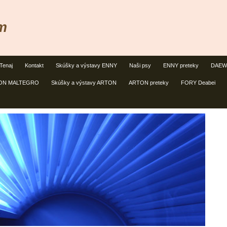
m
Tenaj
Kontakt
Skúšky a výstavy ENNY
Naši psy
ENNY preteky
DAEWO
ON MALTEGRO
Skúšky a výstavy ARTON
ARTON preteky
FORY Deabei