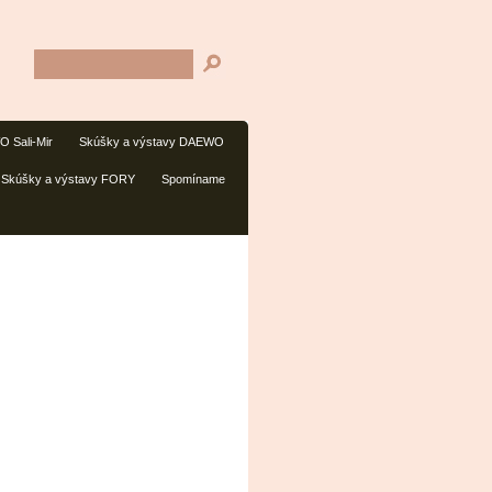
 Sali-Mir
Skúšky a výstavy DAEWO
Skúšky a výstavy FORY
Spomíname