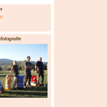
m
áš
fotografie