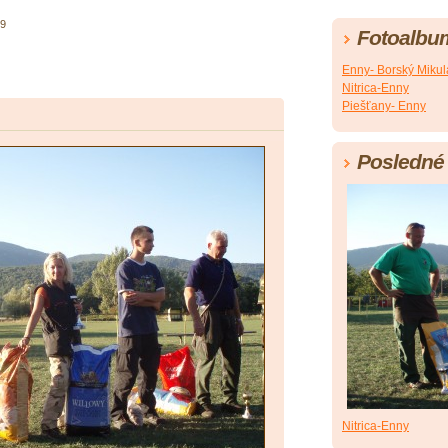
9
Fotoalbu
Enny- Borský Mikul
Nitrica-Enny
Piešťany- Enny
Posledné 
Nitrica-Enny