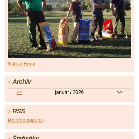
Nitrica-Enny
Archív
<<
január / 2026
>>
RSS
Prehľad zdrojov
Štatistiky