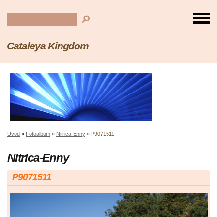
Cataleya Kingdom
Úvod
»
Fotoalbum
»
Nitrica-Enny
»
P9071511
Nitrica-Enny
P9071511